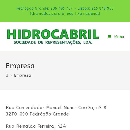
Skip
Pedrógão Grande: 236 485 737 - Lisboa: 215 849 953
to
(chamadas para a rede fixa nacional)
content
Menu
Empresa
>
Empresa
Rua Comendador Manuel Nunes Corrêa, nº 8
3270-090 Pedrógão Grande
Rua Reinaldo Ferreira, 42A